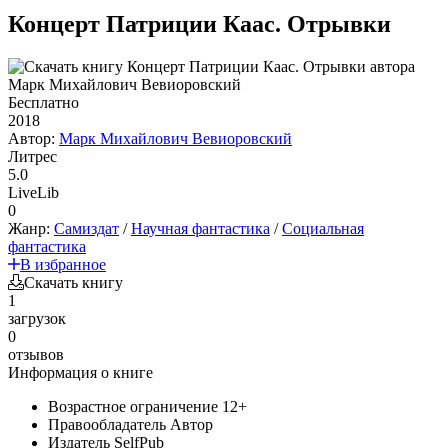
Концерт Патриции Каас. Отрывки
Бесплатно
2018
Автор:
Марк Михайлович Вевиоровский
Литрес
5.0
LiveLib
0
Жанр:
Самиздат
/
Научная фантастика
/
Социальная
фантастика
В избранное
Скачать книгу
1
загрузок
0
отзывов
Информация о книге
Возрастное ограничение
12+
Правообладатель
Автор
Издатель
SelfPub