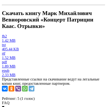
Скачать книгу Марк Михайлович
Вевиоровский «Концерт Патриции
Каас. Отрывки»
fb2
1.42 MB
txt
405.44 KB
rtf
1.52 MB
pdf
1.89 MB
epub
2.33 MB
Представленные ссылки на скачивание ведут на легальные
копии книг, предоставленные партнером.
Рейтинг: 5 (
1
голос)
FAQ