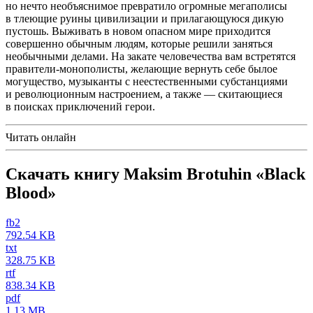
но нечто необъяснимое превратило огромные мегаполисы
в тлеющие руины цивилизации и прилагающуюся дикую
пустошь. Выживать в новом опасном мире приходится
совершенно обычным людям, которые решили заняться
необычными делами. На закате человечества вам встретятся
правители-монополисты, желающие вернуть себе былое
могущество, музыканты с неестественными субстанциями
и революционным настроением, а также — скитающиеся
в поисках приключений герои.
Читать онлайн
Скачать книгу Maksim Brotuhin «Black
Blood»
fb2
792.54 KB
txt
328.75 KB
rtf
838.34 KB
pdf
1.13 MB