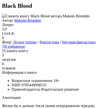
Black Blood
Автор:
Maksim Brotuhin
Литрес
3.0
LiveLib
0
Жанр:
Легкое чтение
/
Фантастика
/
Научная фантастика
В избранное
Скачать книгу
3
загрузок
0
отзывов
Информация о книге
Возрастное ограничение
18+
ISBN
9785449098535
Правообладатель
Издательские решения
Аннотация
Жизнь бы и дальше текла своим непрерывным чередом,