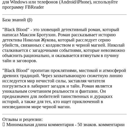
для Windows или телефонов (Android/iPhone), используйте
программу FBReader
База знаний (β)
"Black Blood" - это зловещий детективный роман, который
написал Максим Бротухин. Роман рассказывает историю
детектива Николая Жукова, который расследует серию
убийств, связанных с колдовством и черной магией. Николай
сталкивается с загадочными событиями, которые невозможно
объяснить рационально, и оказывается втянутым в пучину
тайн и заговоров.
"Black Blood" пропитан проклятиями, мистикой и атмосферой
древних традиций. Через захватывающую сюжетную линию
исследуется мир нечистой силы, заставляя читателя
погрузиться в лабиринт загадок и тайн. Роман является
уникальным сочетанием реальности и фантазии. Он
предназначен для любителей таинственных и дурацких
историй, а также для тех, кто ищет приключений в
неизведанном мире черной магии.
Отзывы и рецензии:
Минимальная длина комментария - 50 знаков. комментарии