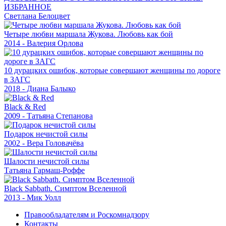
ИЗБРАННОЕ
Светлана Белоцвет
Четыре любви маршала Жукова. Любовь как бой
2014 - Валерия Орлова
10 дурацких ошибок, которые совершают женщины по дороге
в ЗАГС
2018 - Диана Балыко
Black & Red
2009 - Татьяна Степанова
Подарок нечистой силы
2002 - Вера Головачёва
Шалости нечистой силы
Татьяна Гармаш-Роффе
Black Sabbath. Симптом Вселенной
2013 - Мик Уолл
Правообладателям и Роскомнадзору
Контакты