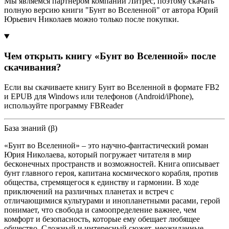
Мы являемся партнером компании Литрес, поэтому скачать
полную версию книги "Бунт во Вселенной" от автора Юрий
Юрьевич Николаев можно только после покупки.
Чем открыть книгу «Бунт во Вселенной» после
скачивания?
Если вы скачиваете книгу Бунт во Вселенной в формате FB2
и EPUB для Windows или телефонов (Android/iPhone),
используйте программу FBReader
База знаний (β)
«Бунт во Вселенной» – это научно-фантастический роман
Юрия Николаева, который погружает читателя в мир
бесконечных пространств и возможностей. Книга описывает
бунт главного героя, капитана космического корабля, против
общества, стремящегося к единству и гармонии. В ходе
приключений на различных планетах и встреч с
отличающимися культурами и инопланетными расами, герой
понимает, что свобода и самоопределение важнее, чем
комфорт и безопасность, которые ему обещает любящее
общество. Сложный и интересный сюжет, неожиданные