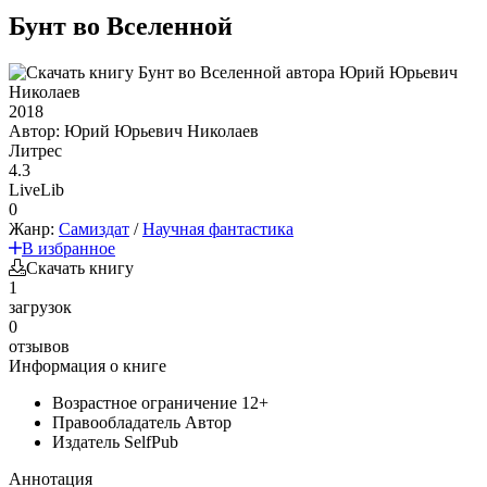
Бунт во Вселенной
2018
Автор:
Юрий Юрьевич Николаев
Литрес
4.3
LiveLib
0
Жанр:
Самиздат
/
Научная фантастика
В избранное
Скачать книгу
1
загрузок
0
отзывов
Информация о книге
Возрастное ограничение
12+
Правообладатель
Автор
Издатель
SelfPub
Аннотация