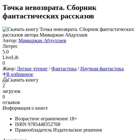
Точка невозврата. Сборник
фантастических рассказов
Автор:
Мамыржан Абдуллаев
Литрес
5.0
LiveLib
0
Жанр:
Легкое чтение
/
Фантастика
/
Научная фантастика
В избранное
Скачать книгу
2
загрузок
0
отзывов
Информация о книге
Возрастное ограничение
18+
ISBN
9785448352768
Правообладатель
Издательские решения