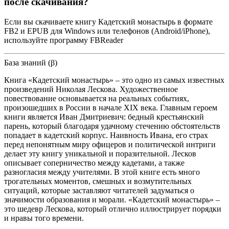
после скачивания?
Если вы скачиваете книгу Кадетский монастырь в формате
FB2 и EPUB для Windows или телефонов (Android/iPhone),
используйте программу FBReader
База знаний (β)
Книга «Кадетский монастырь» – это одно из самых известных
произведений Николая Лескова. Художественное
повествование основывается на реальных событиях,
произошедших в России в начале XIX века. Главным героем
книги является Иван Дмитриевич: бедный крестьянский
парень, который благодаря удачному стечению обстоятельств
попадает в кадетский корпус. Наивность Ивана, его страх
перед непонятным миру офицеров и политической интриги
делает эту книгу уникальной и поразительной. Лесков
описывает соперничество между кадетами, а также
разногласия между учителями. В этой книге есть много
трогательных моментов, смешных и возмутительных
ситуаций, которые заставляют читателей задуматься о
значимости образования и морали. «Кадетский монастырь» –
это шедевр Лескова, который отлично иллюстрирует порядки
и нравы того времени.