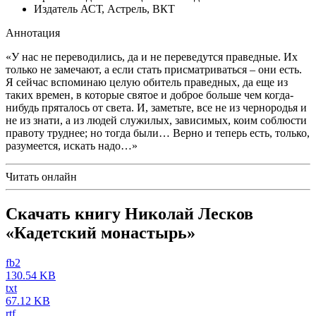
Издатель
АСТ, Астрель, ВКТ
Аннотация
«У нас не переводились, да и не переведутся праведные. Их
только не замечают, а если стать присматриваться – они есть.
Я сейчас вспоминаю целую обитель праведных, да еще из
таких времен, в которые святое и доброе больше чем когда-
нибудь пряталось от света. И, заметьте, все не из чернородья и
не из знати, а из людей служилых, зависимых, коим соблюсти
правоту труднее; но тогда были… Верно и теперь есть, только,
разумеется, искать надо…»
Читать онлайн
Скачать книгу Николай Лесков
«Кадетский монастырь»
fb2
130.54 KB
txt
67.12 KB
rtf