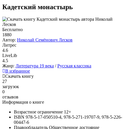
Кадетский монастырь
Бесплатно
1880
Автор:
Николай Семёнович Лесков
Литрес
4.6
LiveLib
4.5
Жанр:
Литература 19 века
/
Русская классика
В избранное
Скачать книгу
27
загрузок
0
отзывов
Информация о книге
Возрастное ограничение
12+
ISBN
978-5-17-050510-4, 978-5-271-19707-9, 978-5-226-
00447-6
Правообладатель
Общественное достояние