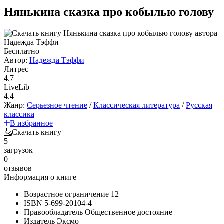
Нянькина сказка про кобылью голову
Бесплатно
Автор:
Надежда Тэффи
Литрес
4.7
LiveLib
4.4
Жанр:
Серьезное чтение
/
Классическая литература
/
Русская
классика
В избранное
Скачать книгу
5
загрузок
0
отзывов
Информация о книге
Возрастное ограничение
12+
ISBN
5-699-20104-4
Правообладатель
Общественное достояние
Издатель
Эксмо