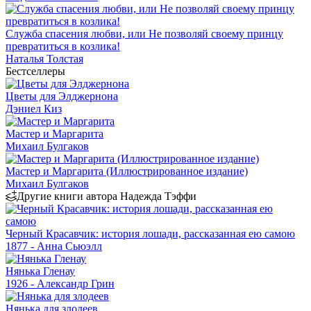
Служба спасения любви, или Не позволяй своему принцу
превратиться в козлика!
Наталья Толстая
Бестселлеры
Цветы для Элджернона
Дэниел Киз
Мастер и Маргарита
Михаил Булгаков
Мастер и Маргарита (Иллюстрированное издание)
Михаил Булгаков
Другие книги автора Надежда Тэффи
Черный Красавчик: история лошади, рассказанная ею самою
1877 - Анна Сьюэлл
Нянька Гленау
1926 - Александр Грин
Нянька для злодеев