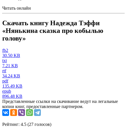
Читать онлайн
Скачать книгу Надежда Тэффи
«Нянькина сказка про кобылью
голову»
fb2
30.50 KB
txt
7.21 KB
rtf
34.24 KB
pdf
135.49 KB
epub
896.48 KB
Представленные ссылки на скачивание ведут на легальные
копии книг, предоставленные партнером.
Рейтинг: 4.5 (
27
голосов)