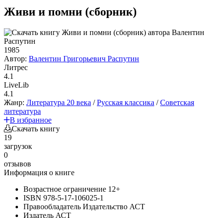
Живи и помни (сборник)
1985
Автор:
Валентин Григорьевич Распутин
Литрес
4.1
LiveLib
4.1
Жанр:
Литература 20 века
/
Русская классика
/
Советская
литература
В избранное
Скачать книгу
19
загрузок
0
отзывов
Информация о книге
Возрастное ограничение
12+
ISBN
978-5-17-106025-1
Правообладатель
Издательство АСТ
Издатель
АСТ