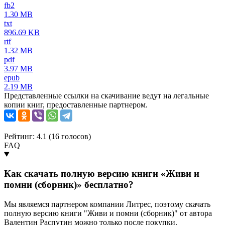
fb2
1.30 MB
txt
896.69 KB
rtf
1.32 MB
pdf
3.97 MB
epub
2.19 MB
Представленные ссылки на скачивание ведут на легальные
копии книг, предоставленные партнером.
Рейтинг: 4.1 (
16
голосов)
FAQ
Как скачать полную версию книги «Живи и
помни (сборник)» бесплатно?
Мы являемся партнером компании Литрес, поэтому скачать
полную версию книги "Живи и помни (сборник)" от автора
Валентин Распутин можно только после покупки.