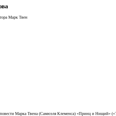
ова
овести Марка Твена (Самюэля Клеменса) «Принц и Нищий» («The