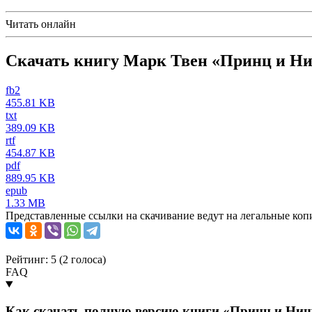
Читать онлайн
Скачать книгу Марк Твен «Принц и Ни
fb2
455.81 KB
txt
389.09 KB
rtf
454.87 KB
pdf
889.95 KB
epub
1.33 MB
Представленные ссылки на скачивание ведут на легальные коп
Рейтинг: 5 (
2
голоса)
FAQ
Как скачать полную версию книги «Принц и Нищ