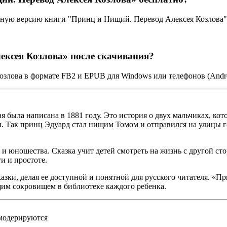
лную версию книги "Принц и Нищий. Перевод Алексея Козлова" 
ексея Козлова» после скачивания?
злова в формате FB2 и EPUB для Windows или телефонов (Andro
я была написана в 1881 году. Это история о двух мальчиках, ко
. Так принц Эдуард стал нищим Томом и отправился на улицы го
и юношества. Сказка учит детей смотреть на жизнь с другой сто
ти и простоте.
зки, делая ее доступной и понятной для русского читателя. «Пр
щим сокровищем в библиотеке каждого ребенка.
 модерируются