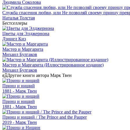
Людмила Соколова
Служба спасения любви, или Не позволяй своему принцу превр
Наталья Толстая
Бестселлеры
Цветы для Элджернона
Дэниел Киз
Мастер и Маргарита
Михаил Булгаков
Мастер и Маргарита (Иллюстрированное издание)
Михаил Булгаков
Другие книги автора Марк Твен
Принц и нищий
1881 - Марк Твен
Принц и нищий
1881 - Марк Твен
Принц и нищий / The Prince and the Pauper
2019 - Марк Твен