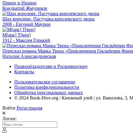
Принц и Нищин
Кондратий Жмуриков
Шах королеве. Пастушка королевского двора
2008 - Евгений Маурин
М[арк] Т[вен]
1912 - Максим Горький
Пересказ романа Марка Твена «Приключения Гекльберри Фин
Наталия Александровская
Правообладателям и Роскомнадзору
Контакты
Пользовательское соглашение
Политика конфиденциальности
Обработка персональных данных
© 2024 Book-Hive.org / Книжный улей | ул. Вавилова, 3, 
Войти
Регистрация
Логин: