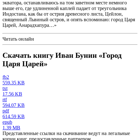
экватора, останавливаюсь на том заветном месте немного
выше его, где удлиненной каплей падает от треугольника
Индостана, как бы от острия древесного листа, Цейлон,
священный Львиный остров, и опять вспоминаю: город Царя
Царей, Анарадхапура…»
Читать онлайн
Скачать книгу Иван Бунин «Город
Царя Царей»
fb2
559.35 KB
txt
17.56 KB
rtf
594.07 KB
pdf
614.59 KB
epub
1.39 MB
Представленные ссылки на скачивание ведут на легальные
копии книг, предоставленные партнером.