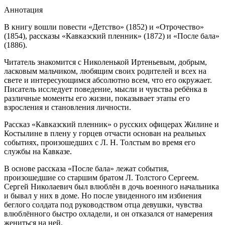
Аннотация
В книгу вошли повести «Детство» (1852) и «Отрочество»
(1854), рассказы «Кавказский пленник» (1872) и «После бала»
(1886).
Читатель знакомится с Николенькой Иртеньевым, добрым,
ласковым мальчиком, любящим своих родителей и всех на
свете и интересующимся абсолютно всем, что его окружает.
Писатель исследует поведение, мысли и чувства ребёнка в
различные моменты его жизни, показывает этапы его
взросления и становления личности.
Рассказ «Кавказский пленник» о русских офицерах Жилине и
Костылине в плену у горцев отчасти основан на реальных
событиях, произошедших с Л. Н. Толстым во время его
службы на Кавказе.
В основе рассказа «После бала» лежат события,
произошедшие со старшим братом Л. Толстого Сергеем.
Сергей Николаевич был влюблён в дочь военного начальника
и бывал у них в доме. Но после увиденного им избиения
беглого солдата под руководством отца девушки, чувства
влюблённого быстро охладели, и он отказался от намерения
жениться на ней.