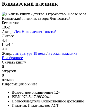
Кавказский пленник
Бесплатно
1852
Автор:
Лев Николаевич Толстой
Литрес
4.4
LiveLib
4.4
Жанр:
Литература 19 века
/
Русская классика
В избранное
Скачать книгу
6
загрузок
0
отзывов
Информация о книге
Возрастное ограничение
12+
ISBN
978-5-17-983204-1
Правообладатель
Общественное достояние
Издатель
Издательство АСТ