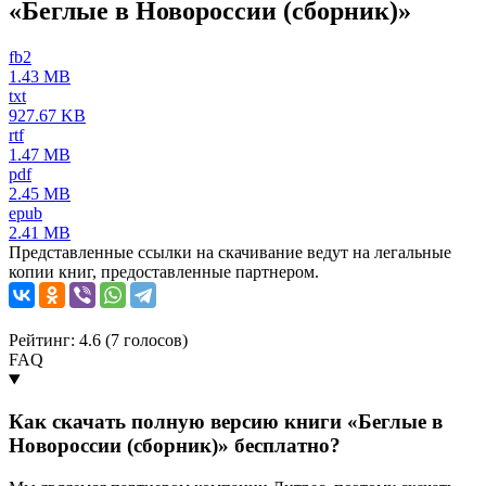
«Беглые в Новороссии (сборник)»
fb2
1.43 MB
txt
927.67 KB
rtf
1.47 MB
pdf
2.45 MB
epub
2.41 MB
Представленные ссылки на скачивание ведут на легальные
копии книг, предоставленные партнером.
Рейтинг: 4.6 (
7
голосов)
FAQ
Как скачать полную версию книги «Беглые в
Новороссии (сборник)» бесплатно?