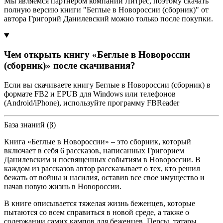
Мы являемся партнером компании Литрес, поэтому скачать
полную версию книги "Беглые в Новороссии (сборник)" от
автора Григорий Данилевский можно только после покупки.
Чем открыть книгу «Беглые в Новороссии
(сборник)» после скачивания?
Если вы скачиваете книгу Беглые в Новороссии (сборник) в
формате FB2 и EPUB для Windows или телефонов
(Android/iPhone), используйте программу FBReader
База знаний (β)
Книга «Беглые в Новороссии» – это сборник, который
включает в себя 6 рассказов, написанных Григорием
Данилевским и посвященных событиям в Новороссии. В
каждом из рассказов автор рассказывает о тех, кто решил
бежать от войны и насилия, оставив все свое имущество и
начав новую жизнь в Новороссии.
В книге описывается тяжелая жизнь беженцев, которые
пытаются со всем справиться в новой среде, а также о
содержании самих кампов для беженцев. Персы, татары,