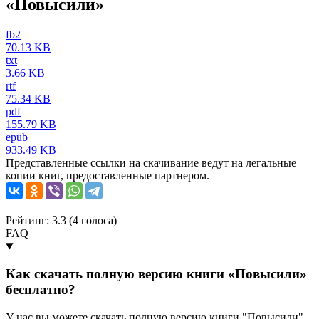
«Повысили»
fb2
70.13 KB
txt
3.66 KB
rtf
75.34 KB
pdf
155.79 KB
epub
933.49 KB
Представленные ссылки на скачивание ведут на легальные
копии книг, предоставленные партнером.
Рейтинг: 3.3 (
4
голоса)
FAQ
Как скачать полную версию книги «Повысили»
бесплатно?
У нас вы можете скачать полную версию книги "Повысили",