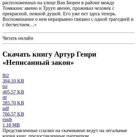
расположенных на улице Ван Бюрен в районе между
Томккинс авеню и Трууп авеню, проживал человек с
прекрасной, нежной душой. Его уже нет здесь теперь.
Воспоминание о нем неразрывно связано с одной трагедией и
с бесчестием…»
Читать онлайн
Скачать книгу Артур Генри
«Неписанный закон»
fb2
304.10 KB
txt
405.57 KB
rtf
285.70 KB
pdf
766.57 KB
epub
1.18 MB
Представленные ссылки на скачивание ведут на легальные
копии книг, предоставленные партнером.