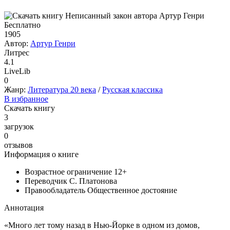
Бесплатно
1905
Автор:
Артур Генри
Литрес
4.1
LiveLib
0
Жанр:
Литература 20 века
/
Русская классика
В избранное
Скачать книгу
3
загрузок
0
отзывов
Информация о книге
Возрастное ограничение
12+
Переводчик
С. Платонова
Правообладатель
Общественное достояние
Аннотация
«Много лет тому назад в Нью-Йорке в одном из домов,