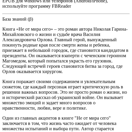
EPUB для Windows или телефонов (Android/iPhone),
используйте программу FBReader
База знаний (β)
Книга «Не от мира сего» – это роман автора Николая Гарина-
Михайловского о жизни и судьбе врача Василия
Александровича Орлова. Главный герой, вынужденный
покинуть родные края после смерти жены и ребенка,
приезжает в небольшой городок, где становится кандидатом в
президенты. Он оказывается взаперти с чеченским героином
Магомедом, который попытался украсть его грузовик.
Следующей встречей героев становится битва за город, где
Орлов оказывается хирургом.
Книга поражает своими содержанием и увлекательным
сюжетом, где каждый персонаж играет критическую роль в
решении важных вопросов. Это не просто роман о жизни, но
и исторический рассказ об украинской войне. Он вызывает
множество эмоций и задает много вопросов о
нравственности, любви, вере и политике.
Один из главных акцентов в книге "Не от мира сего"
заключается в том, что жизнь часто ожидает от человека
множества испытаний и выбора пути. Автор старается