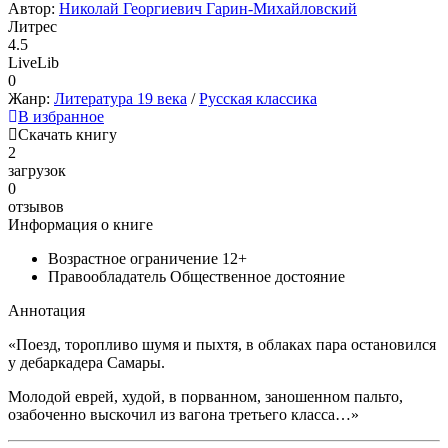
Автор:
Николай Георгиевич Гарин-Михайловский
Литрес
4.5
LiveLib
0
Жанр:
Литература 19 века
/
Русская классика
В избранное
Скачать книгу
2
загрузок
0
отзывов
Информация о книге
Возрастное ограничение
12+
Правообладатель
Общественное достояние
Аннотация
«Поезд, торопливо шумя и пыхтя, в облаках пара остановился
у дебаркадера Самары.
Молодой еврей, худой, в порванном, заношенном пальто,
озабоченно выскочил из вагона третьего класса…»