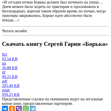
«И сегодня ночью Борька должен был ночевать на улице…
Днем можно было ходить по трактирам и просиживать в
биллиардных, коротая таким образом время, но ночью, когда
трактиры закрывались, Борьке идти абсолютно было
некуда…»
Читать онлайн
Скачать книгу Сергей Гарин «Борька»
fb2
93.54 KB
txt
26.88 KB
rtf
99.25 KB
pdf
205.49 KB
epub
959.25 KB
Представленные ссылки на скачивание ведут на легальные
копии книг, предоставленные партнером.