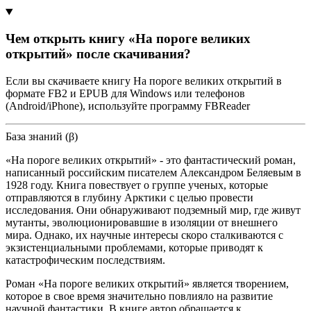
Чем открыть книгу «На пороге великих
открытий» после скачивания?
Если вы скачиваете книгу На пороге великих открытий в
формате FB2 и EPUB для Windows или телефонов
(Android/iPhone), используйте программу FBReader
База знаний (β)
«На пороге великих открытий» - это фантастический роман,
написанный российским писателем Александром Беляевым в
1928 году. Книга повествует о группе ученых, которые
отправляются в глубину Арктики с целью провести
исследования. Они обнаруживают подземный мир, где живут
мутанты, эволюционировавшие в изоляции от внешнего
мира. Однако, их научные интересы скоро сталкиваются с
экзистенциальными проблемами, которые приводят к
катастрофическим последствиям.
Роман «На пороге великих открытий» является творением,
которое в свое время значительно повлияло на развитие
научной фантастики. В книге автор обращается к