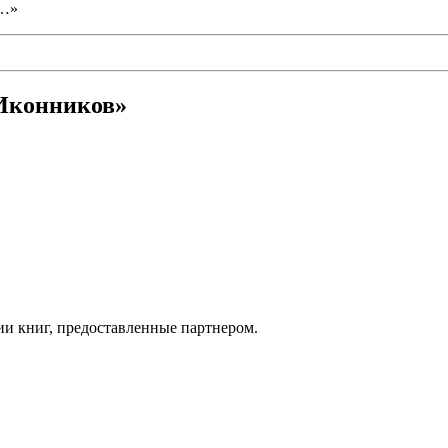
ы…»
 Иконников»
ии книг, предоставленные партнером.