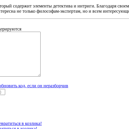
оторый содержит элементы детектива и интриги. Благодаря сво
нтересна не только философам-экспертам, но и всем интересующ
дерируются
атиться в козлика!