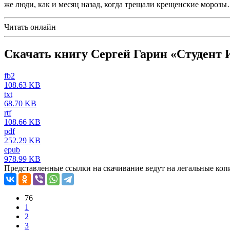
же люди, как и месяц назад, когда трещали крещенские мороз
Читать онлайн
Скачать книгу Сергей Гарин «Студент
fb2
108.63 KB
txt
68.70 KB
rtf
108.66 KB
pdf
252.29 KB
epub
978.99 KB
Представленные ссылки на скачивание ведут на легальные коп
76
1
2
3