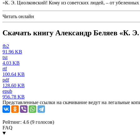
«К. Э. Циолковский! Кому из советских людей, – от убеленны
Читать онлайн
Скачать книгу Александр Беляев «К. Э.
fb2
91.96 KB
txt
4.03 KB
rtf
100.64 KB
pdf
128.60 KB
epub
956.78 KB
Представленные ссылки на скачивание ведут на легальные коп
Рейтинг: 4.6 (
9
голосов)
FAQ