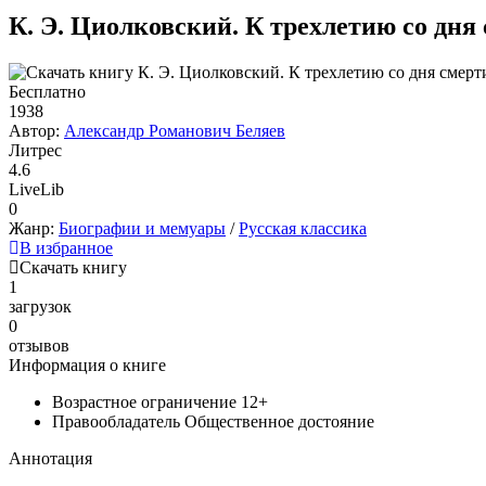
К. Э. Циолковский. К трехлетию со дня
Бесплатно
1938
Автор:
Александр Романович Беляев
Литрес
4.6
LiveLib
0
Жанр:
Биографии и мемуары
/
Русская классика
В избранное
Скачать книгу
1
загрузок
0
отзывов
Информация о книге
Возрастное ограничение
12+
Правообладатель
Общественное достояние
Аннотация