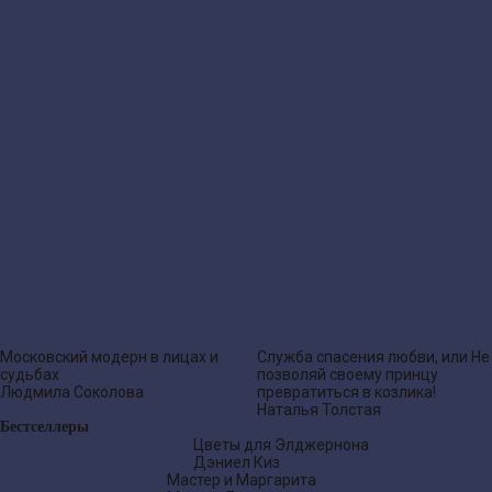
Московский модерн в лицах и
Служба спасения любви, или Не
судьбах
позволяй своему принцу
Людмила Соколова
превратиться в козлика!
Наталья Толстая
Бестселлеры
Цветы для Элджернона
Дэниел Киз
Мастер и Маргарита