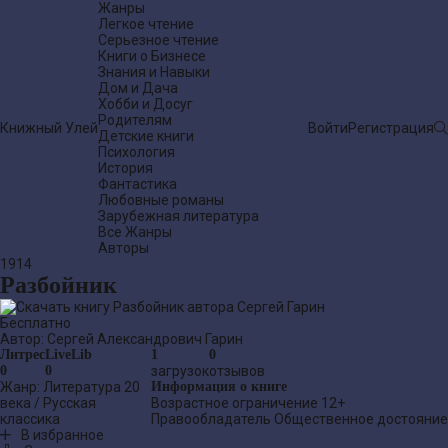
Жанры
Легкое чтение
Серьезное чтение
Книги о Бизнесе
Знания и Навыки
Дом и Дача
Хобби и Досуг
Родителям
Книжный Улей
Войти
Регистрация
Детские книги
Психология
История
Фантастика
Любовные романы
Зарубежная литература
Все Жанры
Авторы
1914
Разбойник
Бесплатно
Автор:
Сергей Александрович Гарин
Литрес
LiveLib
1
0
0
0
загрузок
отзывов
Жанр:
Литература 20
Информация о книге
века
/
Русская
Возрастное ограничение
12+
классика
Правообладатель
Общественное достояние
В избранное