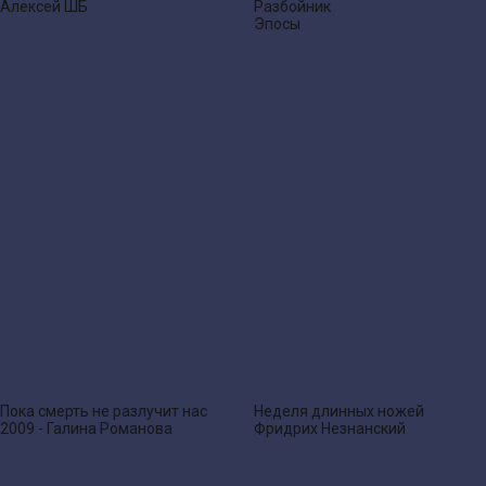
Алексей ШБ
Разбойник
Эпосы
Пока смерть не разлучит нас
Неделя длинных ножей
2009 - Галина Романова
Фридрих Незнанский