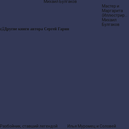
Михаил Булгаков
Мастер и
Маргарита
(Иллюстриро
издание)
Михаил
Булгаков
Другие книги автора Сергей Гарин
Разбойник, ставший легендой
Илья Муромец и Соловей