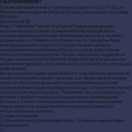
скачивания?
Если вы скачиваете книгу Разбойник в формате FB2 и EPUB для
Windows или телефонов (Android/iPhone), используйте программу
FBReader
База знаний (β)
Книга "Разбойник" авторства Сергея Гарина рассказывает
историю молодого парня по имени Матвей, который жил в
трудные времена для России. Матвей вынужден был покинуть
родные края и отправиться в неизвестность, где жизнь была
непредсказуемой и опасной. В поисках лучшей жизни он
присоединился к разбойничьей банде и стал их добытчиком
налегком длинных маршрутах. Однако заручиться поддержкой
банды совсем не просто. Матвейу предстоит пройти множество
испытаний и доказать свою лояльность и умение быть настоящим
разбойником.
Автор описывает жизнь разбойников в подробностях, включая их
взаимоотношения и мысли. Читатель пьет из рук автора каждое
слово, чтобы понять жизнь настоящих разбойников и волей
случая влюблен в одну из девушек из банды, которая помогла ему
стать бойцом первого уровня. "Разбойник" это захватывающая
история о приключениях в духе выдающихся произведений,
которая оставляет незабываемые впечатления и восхищение
перед смелостью, выносливостью и умением выживать в
неблагоприятных условиях.
Отзывы и рецензии:
Минимальная длина комментария - 50 знаков. комментарии
модерируются