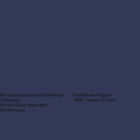
История морских разбойников
Разбойник Кадрус
(сборник)
1890 - Эрнест Ролле
Иоганн Вильгельм фон
Архенгольц