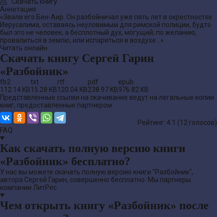
Скачать книгу
Аннотация
«Звали его Бен-Аир. Он разбойничал уже пять лет в окрестностях
Иерусалима, оставаясь неуловимым для римской полиции, будто
был это не человек, а бесплотный дух, могущий, по желанию,
провалиться в землю, или испариться в воздухе…»
Читать онлайн
Скачать книгу Сергей Гарин
«Разбойник»
fb2
txt
rtf
pdf
epub
112.14 KB
15.28 KB
120.04 KB
238.97 KB
976.82 KB
Представленные ссылки на скачивание ведут на легальные копии
книг, предоставленные партнером.
Рейтинг: 4.1 (
12
голосов)
FAQ
Как скачать полную версию книги
«Разбойник» бесплатно?
У нас вы можете скачать полную версию книги "Разбойник",
автора Сергей Гарин, совершенно бесплатно. Мы партнеры
компании ЛитРес
Чем открыть книгу «Разбойник» после