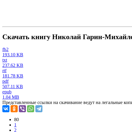
Скачать книгу Николай Гарин-Михайло
fb2
193.10 KB
txt
237.62 KB
rtf
181.78 KB
pdf
507.11 KB
epub
1.04 MB
Представленные ссылки на скачивание ведут на легальные коп
80
1
2