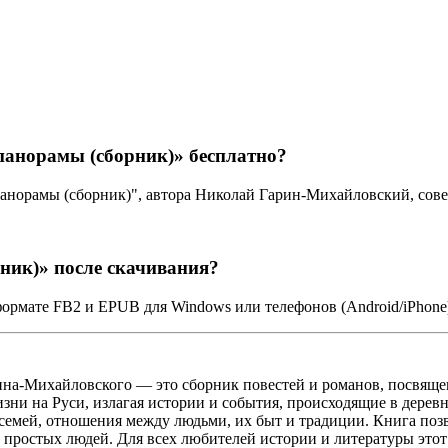
панорамы (сборник)» бесплатно?
панорамы (сборник)", автора Николай Гарин-Михайловский, со
ник)» после скачивания?
формате FB2 и EPUB для Windows или телефонов (Android/iPhone
на-Михайловского — это сборник повестей и романов, посвящен
зни на Руси, излагая истории и события, происходящие в деревн
емей, отношения между людьми, их быт и традиции. Книга позв
а простых людей. Для всех любителей истории и литературы это