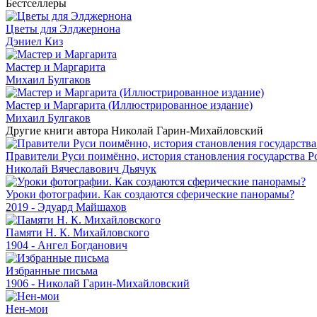
Бестселлеры
Цветы для Элджернона
Дэниел Киз
Мастер и Маргарита
Михаил Булгаков
Мастер и Маргарита (Иллюстрированное издание)
Михаил Булгаков
Другие книги автора Николай Гарин-Михайловский
Правители Руси поимённо, история становления государства Ро
Николай Вячеславович Дьячук
Уроки фотографии. Как создаются сферические панорамы?
2019 - Эдуард Майшахов
Памяти Н. К. Михайловского
1904 - Ангел Богданович
Избранные письма
1906 - Николай Гарин-Михайловский
Нен-мои