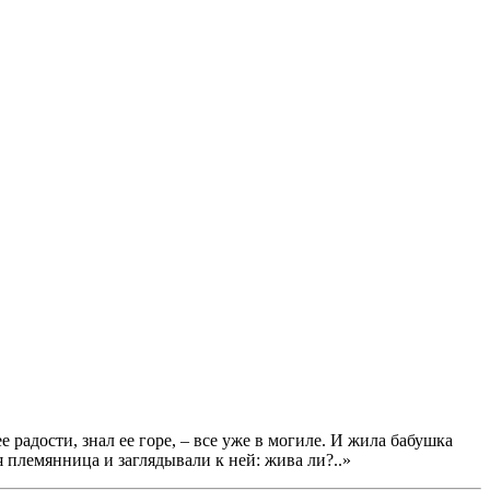
е радости, знал ее горе, – все уже в могиле. И жила бабушка
я племянница и заглядывали к ней: жива ли?..»