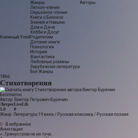
Жанры
Авторы
Легкое чтение
Серьезное чтение
Книги о Бизнесе
Знания и Навыки
Дом и Дача
Хобби и Досуг
Книжный Улей
Родителям
Детские книги
Психология
История
Фантастика
Любовные романы
Зарубежная литература
Все Жанры
1866
Стихотворения
Бесплатно
Автор:
Виктор Петрович Буренин
Литрес
LiveLib
5.0
0
Жанр:
Литература 19 века
/
Русская классика
/
Русская поэзия
В избранное
Аннотация
«…Грянул гром не из тучи…