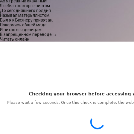
Ах я грешник окаянный!
Я себя в восторге чистом
До сегодняшнего полдня
Называл матерьялистом.
Был я к Бюхнеру привязан,
Покоряясь общей моде,
И читал его девицам
В запрещенном переводе…»
Читать онлайн