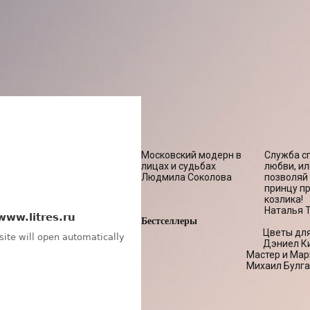
Московский модерн в
Служба с
лицах и судьбах
любви, ил
Людмила Соколова
позволяй
принцу п
козлика!
Наталья 
Бестселлеры
Цветы дл
Дэниел К
Мастер и Мар
Михаил Булга