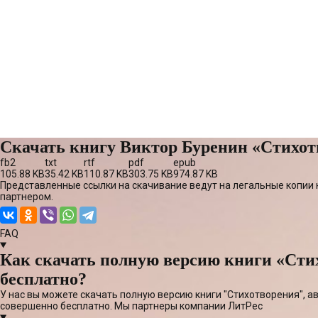
Скачать книгу Виктор Буренин «Стихот
fb2
txt
rtf
pdf
epub
105.88 KB
35.42 KB
110.87 KB
303.75 KB
974.87 KB
Представленные ссылки на скачивание ведут на легальные копии 
партнером.
FAQ
Как скачать полную версию книги «Сти
бесплатно?
У нас вы можете скачать полную версию книги "Стихотворения", а
совершенно бесплатно. Мы партнеры компании ЛитРес