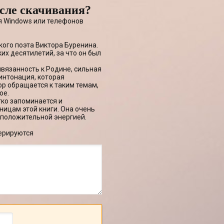
сле скачивания?
ля Windows или телефонов
кого поэта Виктора Буренина.
их десятилетий, за что он был
ивязанность к Родине, сильная
интонация, которая
ор обращается к таким темам,
ое.
гко запоминается и
ницам этой книги. Она очень
 положительной энергией.
ерируются