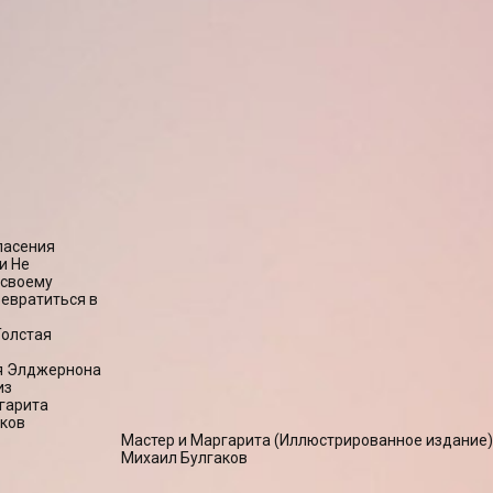
пасения
и Не
 своему
ревратиться в
Толстая
я Элджернона
из
гарита
ков
Мастер и Маргарита (Иллюстрированное издание)
Михаил Булгаков