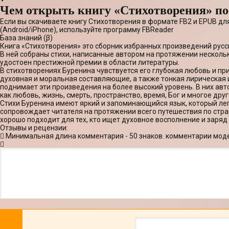
Чем открыть книгу «Стихотворения» по
Если вы скачиваете книгу Стихотворения в формате FB2 и EPUB д
(Android/iPhone), используйте программу FBReader
База знаний (β)
Книга «Стихотворения» это сборник избранных произведений русс
В ней собраны стихи, написанные автором на протяжении нескольк
удостоен престижной премии в области литературы.
В стихотворениях Буренина чувствуется его глубокая любовь и пр
духовная и моральная составляющие, а также тонкая лирическая 
поднимает эти произведения на более высокий уровень. В них авт
как любовь, жизнь, смерть, пространство, время, Бог и многое друг
Стихи Буренина имеют яркий и запоминающийся язык, который ле
сопровождает читателя на протяжении всего путешествия по стра
хорошо подходит для тех, кто ищет духовное восполнение и заряд
Отзывы и рецензии:
Минимальная длина комментария - 50 знаков. комментарии мод