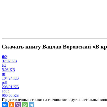
Скачать книгу Вацлав Воровский «В кри
fb2
97.02 KB
txt
5.08 KB
rtf
104.24 KB
pdf
208.91 KB
epub
960.66 KB
Представленные ссылки на скачивание ведут на легальные коп