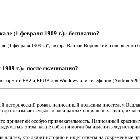
ле (1 февраля 1909 г.)» бесплатно?
ле (1 февраля 1909 г.)", автора Вацлав Воровский, совершенно
1909 г.)» после скачивания?
.) в формате FB2 и EPUB для Windows или телефонов (Android/iPh
урный исторический роман, написанный польским писателем Вац
тор показывает судьбы людей разных социальных групп, их меч
что придает ей особую привлекательность. Написанный красивым
 задуматься о том, какие события могли бы изменить ход истории
ение для тех, кто любит историю и ищет ответы на современные 