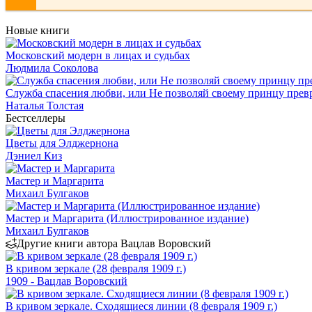
Новые книги
Московский модерн в лицах и судьбах
Людмила Соколова
Служба спасения любви, или Не позволяй своему принцу превр
Наталья Толстая
Бестселлеры
Цветы для Элджернона
Дэниел Киз
Мастер и Маргарита
Михаил Булгаков
Мастер и Маргарита (Иллюстрированное издание)
Михаил Булгаков
Другие книги автора Вацлав Воровский
В кривом зеркале (28 февраля 1909 г.)
1909 - Вацлав Воровский
В кривом зеркале. Сходящиеся линии (8 февраля 1909 г.)