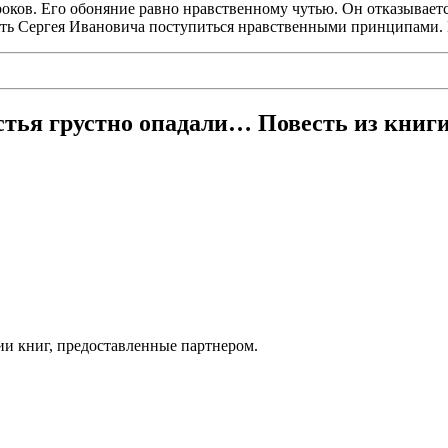
ков. Его обоняние равно нравственному чутью. Он отказывается
ить Сергея Ивановича поступиться нравственными принципами.
тья грустно опадали… Повесть из книг
ии книг, предоставленные партнером.