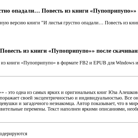
стно опадали… Повесть из книги «Пупоприпупо»»
лную версию книги "И листья грустно опадали… Повесть из кн
Повесть из книги «Пупоприпупо»» после скачива
 из книги «Пупоприпупо» в формате FB2 и EPUB для Windows ил
 - это одна из самых ярких и оригинальных книг Юза Алешковс
поражает своей эксцентричностью и индивидуальностью. Все он
евушки и загадочного незнакомца. Автор показывает, что в мире 
дивительные перемены. Текст наполнен яркими описаниями, нео
модерируются