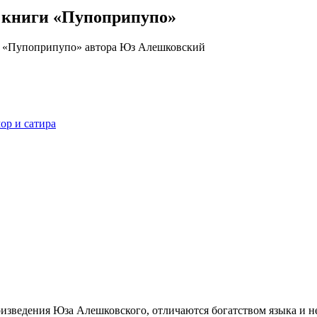
з книги «Пупоприпупо»
р и сатира
изведения Юза Алешковского, отличаются богатством языка и н