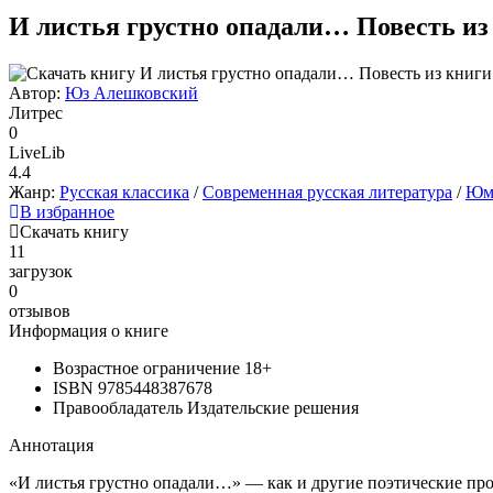
И листья грустно опадали… Повесть и
Автор:
Юз Алешковский
Литрес
0
LiveLib
4.4
Жанр:
Русская классика
/
Современная русская литература
/
Юмо
В избранное
Скачать книгу
11
загрузок
0
отзывов
Информация о книге
Возрастное ограничение
18+
ISBN
9785448387678
Правообладатель
Издательские решения
Аннотация
«И листья грустно опадали…» — как и другие поэтические про