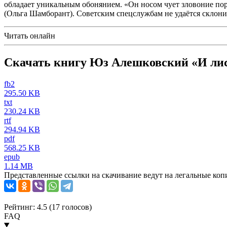
обладает уникальным обонянием. «Он носом чует зловоние поро
(Ольга Шамборант). Советским спецслужбам не удаётся склон
Читать онлайн
Скачать книгу Юз Алешковский «И лис
fb2
295.50 KB
txt
230.24 KB
rtf
294.94 KB
pdf
568.25 KB
epub
1.14 MB
Представленные ссылки на скачивание ведут на легальные коп
Рейтинг: 4.5 (
17
голосов)
FAQ