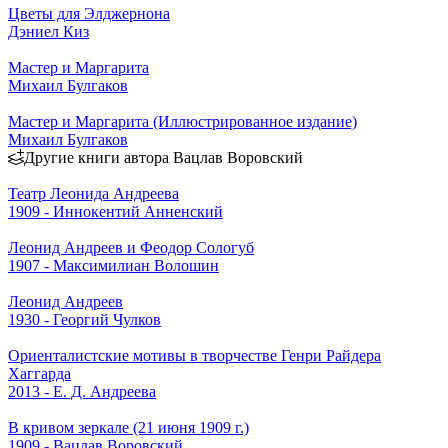
Цветы для Элджернона
Дэниел Киз
Мастер и Маргарита
Михаил Булгаков
Мастер и Маргарита (Иллюстрированное издание)
Михаил Булгаков
Другие книги автора Вацлав Воровский
Театр Леонида Андреева
1909 - Иннокентий Анненский
Леонид Андреев и Феодор Сологуб
1907 - Максимилиан Волошин
Леонид Андреев
1930 - Георгий Чулков
Ориенталистские мотивы в творчестве Генри Райдера
Хаггарда
2013 - Е. Д. Андреева
В кривом зеркале (21 июня 1909 г.)
1909 - Вацлав Воровский