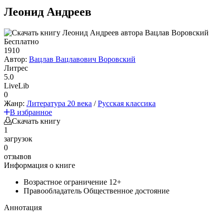
Леонид Андреев
Бесплатно
1910
Автор:
Вацлав Вацлавович Воровский
Литрес
5.0
LiveLib
0
Жанр:
Литература 20 века
/
Русская классика
В избранное
Скачать книгу
1
загрузок
0
отзывов
Информация о книге
Возрастное ограничение
12+
Правообладатель
Общественное достояние
Аннотация