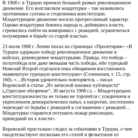
В 1908 г. в Турции приняло большой размах революционное
движение. Его возглавляли младотурки – так назывались
противники султана и сторонники конституции.
Младотурецкое движение носило прогрессивный характер.
Однако младотурки боялись народа и, добившись власти,
стремились пойти на компромисс с реакцией, ограничиться
полумерами в борьбе со старой властью.
23 июля 1908 г. Ленин писал на страницах «Пролетария»: «В
Турции одержало победу революционное движение в
войсках, руководимое младотурками. Правда, эта победа –
полупобеда или даже меньшая часть победы, ибо турецкий
Николай Второй отделался пока обещанием восстановить
знаменитую турецкую конституцию» (Сочинения, т. 15, стр.
160). «…История удивительно повторяется, – писал
Воровский в статье „Из записной книжки публициста“
(„Одесское обозрение“, 30 августа 1908 г.). – Младотурецкие
конституционалисты не только не торопятся с ускорением и
укреплением демократических начал, а напротив, постепенно
переходят от борьбы с реакцией к соглашению с реакцией…
Младотурки стараются потушить пожар революции,
приведший их к власти».
Воровский пристально следил за событиями в Турции, о чем
свидетельствуют несколько его статей и фельетонов из