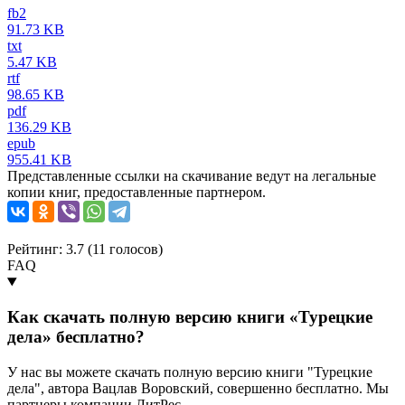
fb2
91.73 KB
txt
5.47 KB
rtf
98.65 KB
pdf
136.29 KB
epub
955.41 KB
Представленные ссылки на скачивание ведут на легальные
копии книг, предоставленные партнером.
Рейтинг: 3.7 (
11
голосов)
FAQ
Как скачать полную версию книги «Турецкие
дела» бесплатно?
У нас вы можете скачать полную версию книги "Турецкие
дела", автора Вацлав Воровский, совершенно бесплатно. Мы
партнеры компании ЛитРес