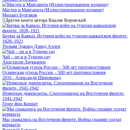
Мастер и Маргарита (Иллюстрированное издание)
Михаил Булгаков
Другие книги автора Вацлав Воровский
Битвы за Кавказ. История войн на турецко-кавказском фронте.
1828–1921
Уильям Эдвард Дэвид Аллен
Чай – он и в Турции çay
Анастасия Лаукканен
Османская угроза России – 500 лет противостояния
2016 - Александр Широкорад
Немецкие диверсанты. Спецоперации на Восточном фронте.
1941-1942
Георг фон Конрат
Мы сражались на Восточном фронте. Война глазами солдат
вермахта
Виталий Баранов