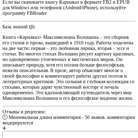
Если вы скачиваете книгу Карнавал в формате FB2 и EPUB
для Windows или телефонов (Android/iPhone), используйте
программу FBReader
База знаний (β)
Книга «Карнавал» Максимилиана Волошина – это сборник
его стихов и прозы, вышедший в 1910 году. Работы поделены
на две части: первая – это любовная лирика, вторая – эссе и
статьи. Во многих стихах Волошин рисует картину красивых,
но одновременно утонченных и мистических миров. Он
описывает природу, хотя его поэзия больше философская,
нежели описательная. В прозе, автор объясняет многое о
своей философии и комментирует работы других поэтов и
литературных критиков. Это сильная и глубокая коллекция со
стихами, которые дарят чувственный восторг и печаль
одновременно. Это вдохновляющий путеводитель через мир
Максимилиана Волошина и его философское видение жизни.
Отзывы и рецензии:
Минимальная длина комментария - 50 знаков. комментарии
модерируются