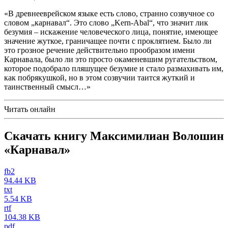
«В древнееврейском языке есть слово, странно созвучное со
словом „карнавал“. Это слово „Kern-Abal“, что значит лик
безумия – искажение человеческого лица, понятие, имеющее
значение жуткое, граничащее почти с проклятием. Было ли
это грозное речение действительно прообразом имени
Карнавала, было ли это просто окаменевшим ругательством,
которое подобрало пляшущее безумие и стало размахивать им,
как побрякушкой, но в этом созвучии таится жуткий и
таинственный смысл…»
Читать онлайн
Скачать книгу Максимилиан Волошин
«Карнавал»
fb2
94.44 KB
txt
5.54 KB
rtf
104.38 KB
pdf