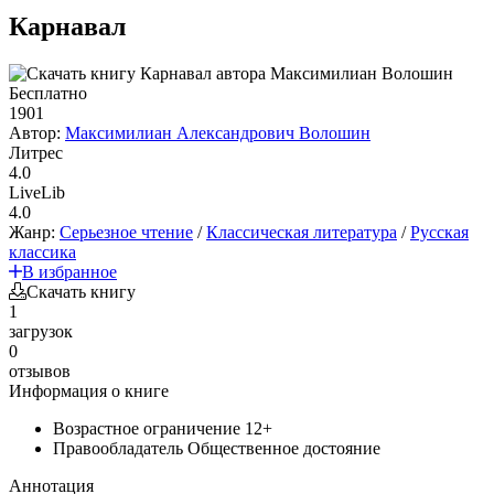
Карнавал
Бесплатно
1901
Автор:
Максимилиан Александрович Волошин
Литрес
4.0
LiveLib
4.0
Жанр:
Серьезное чтение
/
Классическая литература
/
Русская
классика
В избранное
Скачать книгу
1
загрузок
0
отзывов
Информация о книге
Возрастное ограничение
12+
Правообладатель
Общественное достояние
Аннотация