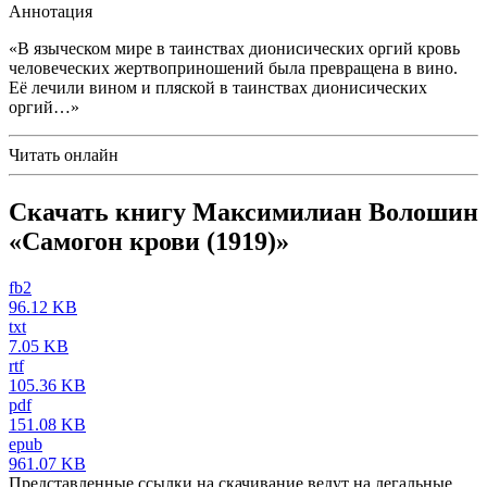
Аннотация
«В языческом мире в таинствах дионисических оргий кровь
человеческих жертвоприношений была превращена в вино.
Её лечили вином и пляской в таинствах дионисических
оргий…»
Читать онлайн
Скачать книгу Максимилиан Волошин
«Самогон крови (1919)»
fb2
96.12 KB
txt
7.05 KB
rtf
105.36 KB
pdf
151.08 KB
epub
961.07 KB
Представленные ссылки на скачивание ведут на легальные