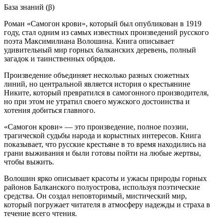
База знаний (β)
Роман «Самогон крови», который был опубликован в 1919
году, стал одним из самых известных произведений русского
поэта Максимилиана Волошина. Книга описывает
удивительный мир горных балканских деревень, полный
загадок и таинственных обрядов.
Произведение объединяет несколько разных сюжетных
линий, но центральной является история о крестьянине
Никите, который превратился в самогонного производителя,
но при этом не утратил своего мужского достоинства и
хотения добиться главного.
«Самогон крови» — это произведение, полное поэзии,
трагической судьбы народа и корыстных интересов. Книга
показывает, что русские крестьяне в то время находились на
грани выживания и были готовы пойти на любые жертвы,
чтобы выжить.
Волошин ярко описывает красоты и ужасы природы горных
районов Балканского полуострова, используя поэтические
средства. Он создал неповторимый, мистический мир,
который погружает читателя в атмосферу надежды и страха в
течение всего чтения.