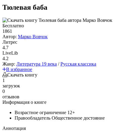
Тюлевая баба
Бесплатно
1861
Автор:
Марко Вовчок
Литрес
4.7
LiveLib
4.2
Жанр:
Литература 19 века
/
Русская классика
В избранное
Скачать книгу
1
загрузок
0
отзывов
Информация о книге
Возрастное ограничение
12+
Правообладатель
Общественное достояние
Аннотация