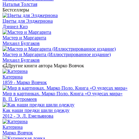
Наталья Толстая
Бестселлеры
Цветы для Элджернона
Дэниел Киз
Мастер и Маргарита
Михаил Булгаков
Мастер и Маргарита (Иллюстрированное издание)
Михаил Булгаков
Другие книги автора Марко Вовчок
Катерина
1859 - Марко Вовчок
Мир в картинках. Марко Поло. Книга «О чудесах мира»
В. П. Бутромеев
Как наши предки шили одежду
2012 - Э. Л. Емельянова
Катерина
Марко Вовчок