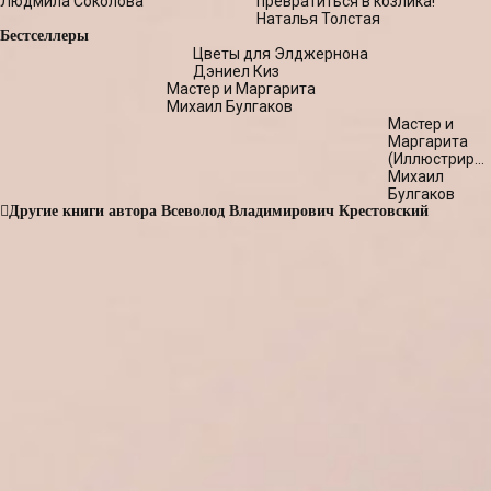
Людмила Соколова
превратиться в козлика!
Наталья Толстая
Бестселлеры
Цветы для Элджернона
Дэниел Киз
Мастер и Маргарита
Михаил Булгаков
Мастер и
Маргарита
(Иллюстриро
издание)
Михаил
Булгаков
Другие книги автора Всеволод Владимирович Крестовский