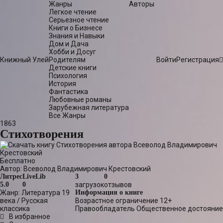
Жанры
Авторы
Легкое чтение
Серьезное чтение
Книги о Бизнесе
Знания и Навыки
Дом и Дача
Хобби и Досуг
Книжный Улей
Родителям
Войти
Регистрация
Детские книги
Психология
История
Фантастика
Любовные романы
Зарубежная литература
Все Жанры
1863
Стихотворения
Бесплатно
Автор:
Всеволод Владимирович Крестовский
Литрес
LiveLib
3
0
5.0
0
загрузок
отзывов
Жанр:
Литература 19
Информация о книге
века
/
Русская
Возрастное ограничение
12+
классика
Правообладатель
Общественное достояние
В избранное