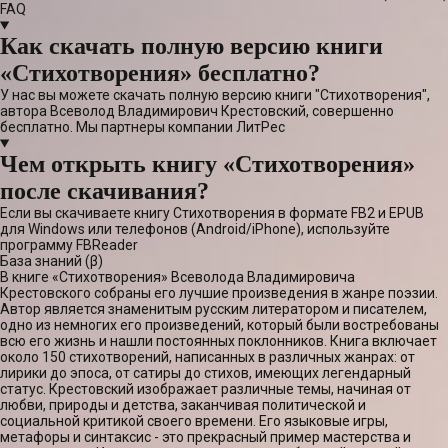
FAQ
Как скачать полную версию книги
«Стихотворения» бесплатно?
У нас вы можете скачать полную версию книги "Стихотворения",
автора Всеволод Владимирович Крестовский, совершенно
бесплатно. Мы партнеры компании ЛитРес
Чем открыть книгу «Стихотворения»
после скачивания?
Если вы скачиваете книгу Стихотворения в формате FB2 и EPUB
для Windows или телефонов (Android/iPhone), используйте
программу FBReader
База знаний (β)
В книге «Стихотворения» Всеволода Владимировича
Крестовского собраны его лучшие произведения в жанре поэзии.
Автор является знаменитым русским литератором и писателем,
одно из немногих его произведений, который были востребованы
всю его жизнь и нашли постоянных поклонников. Книга включает
около 150 стихотворений, написанных в различных жанрах: от
лирики до эпоса, от сатиры до стихов, имеющих легендарный
статус. Крестовский изображает различные темы, начиная от
любви, природы и детства, заканчивая политической и
социальной критикой своего времени. Его языковые игры,
метафоры и синтаксис - это прекрасный пример мастерства и