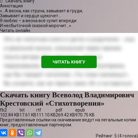
Скачать книгу
Аннотация
«…А весна, как струна, завывает в груди,
Завывает и сердце щекочет…
Я люблю – а весна всё сулит впереди
И несбыточной сказкой морочит…»
Читать онлайн
ЧИТАТЬ КНИГУ
Скачать книгу Всеволод Владимирович
Крестовский «Стихотворения»
fb2
txt
rtf
pdf
epub
102.84 KB
17.61 KB
111.10 KB
269.42 KB
970.75 KB
Представленные ссылки на скачивание ведут на легальные копии
книг, предоставленные партнером.
Рейтинг: 5 (
4
голоса)