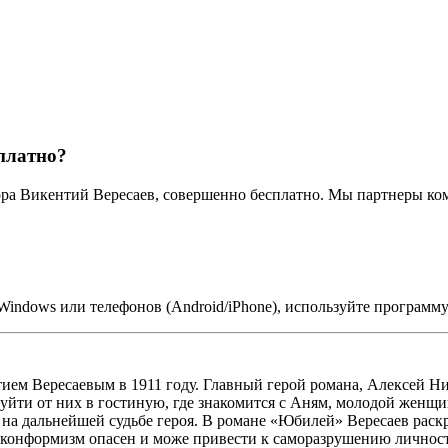
платно?
ора Викентий Вересаев, совершенно бесплатно. Мы партнеры к
indows или телефонов (Android/iPhone), используйте программ
ем Вересаевым в 1911 году. Главный герой романа, Алексей Ник
 уйти от них в гостиную, где знакомится с Аням, молодой женщ
на дальнейшей судьбе героя. В романе «Юбилей» Вересаев раск
 а конформизм опасен и може привести к саморазрушению личнос