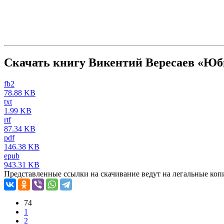
Скачать книгу Викентий Вересаев «Юб
fb2
78.88 KB
txt
1.99 KB
rtf
87.34 KB
pdf
146.38 KB
epub
943.31 KB
Представленные ссылки на скачивание ведут на легальные коп
74
1
2