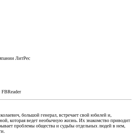
омпании ЛитРес
у FBReader
олаевич, большой генерал, встречает свой юбилей и,
иной, которая ведет необычную жизнь. Их знакомство приводит
рывает проблемы общества и судьбы отдельных людей в нем,
ти.