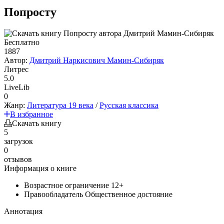
Попросту
Бесплатно
1887
Автор:
Дмитрий Наркисович Мамин-Сибиряк
Литрес
5.0
LiveLib
0
Жанр:
Литература 19 века
/
Русская классика
В избранное
Скачать книгу
5
загрузок
0
отзывов
Информация о книге
Возрастное ограничение
12+
Правообладатель
Общественное достояние
Аннотация