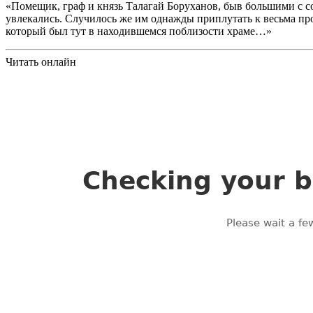
«Помещик, граф и князь Талагай Боруханов, быв большими с со
увлекались. Случилось же им однажды приплутать к весьма пр
который был тут в находившемся поблизости храме…»
Читать онлайн