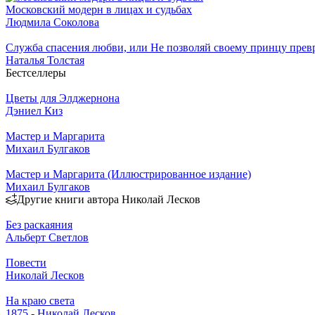
Московский модерн в лицах и судьбах
Людмила Соколова
Служба спасения любви, или Не позволяй своему принцу превр
Наталья Толстая
Бестселлеры
Цветы для Элджернона
Дэниел Киз
Мастер и Маргарита
Михаил Булгаков
Мастер и Маргарита (Иллюстрированное издание)
Михаил Булгаков
Другие книги автора Николай Лесков
Без раскаяния
Альберт Светлов
Повести
Николай Лесков
На краю света
1875 - Николай Лесков