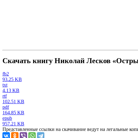
Скачать книгу Николай Лесков «Острых
fb2
93.25 KB
txt
4.13 KB
rtf
102.51 KB
pdf
164.85 KB
epub
957.21 KB
Представленные ссылки на скачивание ведут на легальные коп