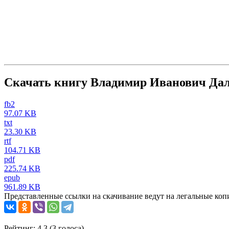
Скачать книгу Владимир Иванович Да
fb2
97.07 KB
txt
23.30 KB
rtf
104.71 KB
pdf
225.74 KB
epub
961.89 KB
Представленные ссылки на скачивание ведут на легальные коп
Рейтинг: 4.3 (
3
голоса)