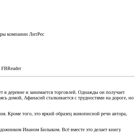
еры компании ЛитРес
у FBReader
т в деревне и занимается торговлей. Однажды он получает
аясь домой, Афанасий сталкивается с трудностями на дороге, но
. Кроме того, это яркий образец живописной речи автора,
удожником Иваном Билыком. Всё вместе это делает книгу