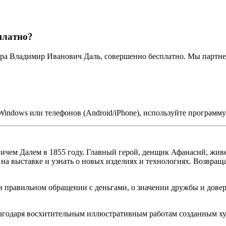
платно?
ора Владимир Иванович Даль, совершенно бесплатно. Мы партн
indows или телефонов (Android/iPhone), используйте программ
ичем Далем в 1855 году. Главный герой, денщик Афанасий, живе
ь на выставке и узнать о новых изделиях и технологиях. Возвращ
равильном обращении с деньгами, о значении дружбы и доверия
благодаря восхитительным иллюстративным работам созданным х