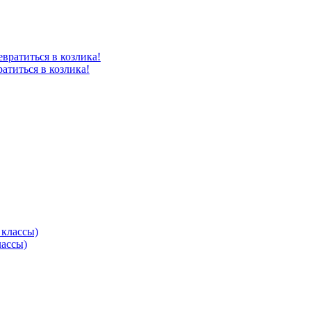
атиться в козлика!
лассы)