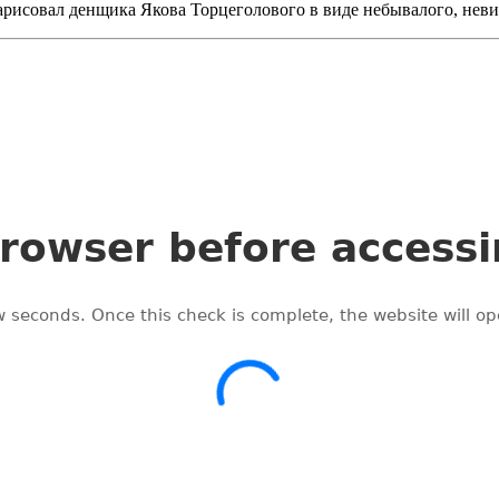
и нарисовал денщика Якова Торцеголового в виде небывалого, н