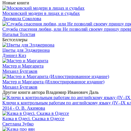
Новые книги
Московский модерн в лицах и судьбах
Людмила Соколова
Служба спасения любви, или Не позволяй своему принцу превр
Наталья Толстая
Бестселлеры
Цветы для Элджернона
Дэниел Киз
Мастер и Маргарита
Михаил Булгаков
Мастер и Маргарита (Иллюстрированное издание)
Михаил Булгаков
Другие книги автора Владимир Иванович Даль
Ключи к контрольным работам по английскому языку (IV–IX к
2014 - О. В. Акимова
Казка в Одесі. Сказка в Одессе
Светлана Зубко