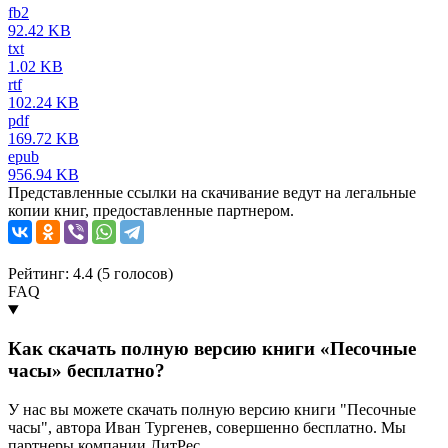
fb2
92.42 KB
txt
1.02 KB
rtf
102.24 KB
pdf
169.72 KB
epub
956.94 KB
Представленные ссылки на скачивание ведут на легальные
копии книг, предоставленные партнером.
Рейтинг: 4.4 (
5
голосов)
FAQ
Как скачать полную версию книги «Песочные
часы» бесплатно?
У нас вы можете скачать полную версию книги "Песочные
часы", автора Иван Тургенев, совершенно бесплатно. Мы
партнеры компании ЛитРес