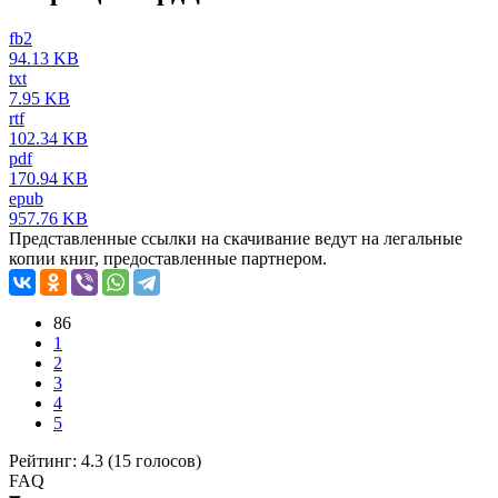
fb2
94.13 KB
txt
7.95 KB
rtf
102.34 KB
pdf
170.94 KB
epub
957.76 KB
Представленные ссылки на скачивание ведут на легальные
копии книг, предоставленные партнером.
86
1
2
3
4
5
Рейтинг: 4.3 (
15
голосов)
FAQ