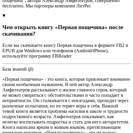
пощечина", автора Александр Амфитеатров, совершенно
бесплатно. Мы партнеры компании ЛитРес
Чем открыть книгу «Первая пощечина» после
скачивания?
Если вы скачиваете книгу Первая пощечина в формате FB2 и
EPUB для Windows или телефонов (Android/iPhone),
используйте программу FBReader
База знаний (β)
«Первая пощечина» - это книга, которая привлекает внимание
своим необычным названием. В ней автор Александр
Амфитеатров рассказывает о жизни главного героя, который
не может смириться с обстоятельствами и часто попадает в
неприятности. Он сталкивается с невзгодами, проходит через
различные испытания, но не теряет веры в себя. Важной
темой книги является проблема насилия в школе и трудности
подросткового возраста. Амфитеатров показывает, как
нелегко воспитывать подростка и стать для него авторитетом.
Книга написана ярким и живым языком, притягивающим
внимание читателя. «Первая пощечина» - это не только