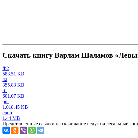
Скачать книгу Варлам Шаламов «Левый
fb2
583.51 KB
txt
355.83 KB
rtf
601.07 KB
pdf
1,018.45 KB
epub
1.44 MB
Представленные ссылки на скачивание ведут на легальные коп