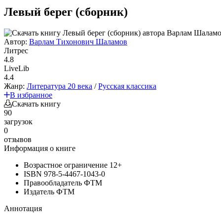
Левый берег (сборник)
Автор:
Варлам Тихонович Шаламов
Литрес
4.8
LiveLib
4.4
Жанр:
Литература 20 века
/
Русская классика
В избранное
Скачать книгу
90
загрузок
0
отзывов
Информация о книге
Возрастное ограничение
12+
ISBN
978-5-4467-1043-0
Правообладатель
ФТМ
Издатель
ФТМ
Аннотация