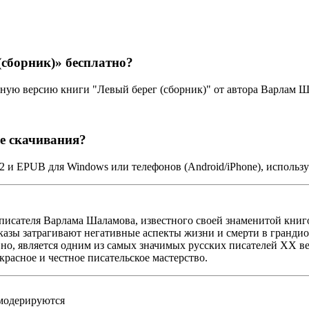
(сборник)» бесплатно?
лную версию книги "Левый берег (сборник)" от автора Варлам Ш
ле скачивания?
B2 и EPUB для Windows или телефонов (Android/iPhone), использ
писателя Варлама Шаламова, известного своей знаменитой книг
ссказы затрагивают негативные аспекты жизни и смерти в гранд
но, является одним из самых значимых русских писателей ХХ век
красное и честное писательское мастерство.
 модерируются