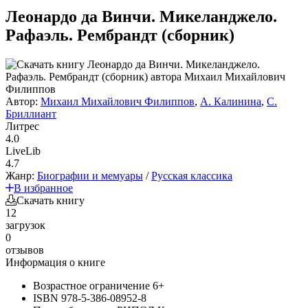
Леонардо да Винчи. Микеланджело.
Рафаэль. Рембрандт (сборник)
Автор:
Михаил Михайлович Филиппов
,
А. Калинина
,
С.
Бриллиант
Литрес
4.0
LiveLib
4.7
Жанр:
Биографии и мемуары
/
Русская классика
В избранное
Скачать книгу
12
загрузок
0
отзывов
Информация о книге
Возрастное ограничение
6+
ISBN
978-5-386-08952-8