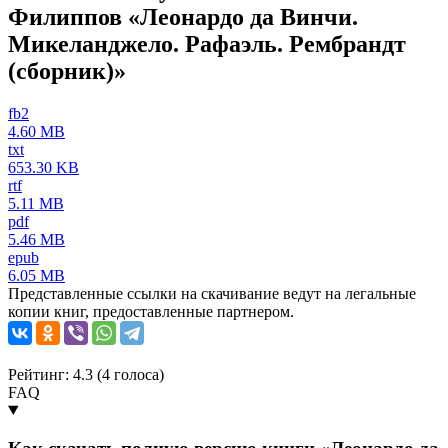
Филиппов «Леонардо да Винчи.
Микеланджело. Рафаэль. Рембрандт
(сборник)»
fb2
4.60 MB
txt
653.30 KB
rtf
5.11 MB
pdf
5.46 MB
epub
6.05 MB
Представленные ссылки на скачивание ведут на легальные
копии книг, предоставленные партнером.
Рейтинг: 4.3 (
4
голоса)
FAQ