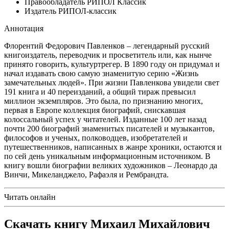
Правообладатель
РИПОЛ Классик
Издатель
РИПОЛ-классик
Аннотация
Флорентий Федорович Павленков – легендарный русский
книгоиздатель, переводчик и просветитель или, как нынче
принято говорить, культуртрегер. В 1890 году он придумал и
начал издавать свою самую знаменитую серию «Жизнь
замечательных людей». При жизни Павленкова увидели свет
191 книга и 40 переизданий, а общий тираж превысил
миллион экземпляров. Это была, по признанию многих,
первая в Европе коллекция биографий, снискавшая
колоссальный успех у читателей. Изданные 100 лет назад
почти 200 биографий знаменитых писателей и музыкантов,
философов и ученых, полководцев, изобретателей и
путешественников, написанных в жанре хроники, остаются и
по сей день уникальным информационным источником. В
книгу вошли биографии великих художников – Леонардо да
Винчи, Микеланджело, Рафаэля и Рембрандта.
Читать онлайн
Скачать книгу Михаил Михайлович