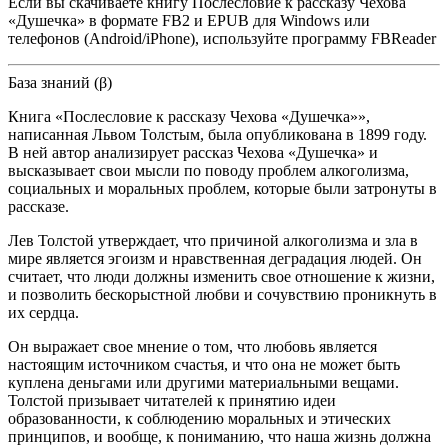
Если вы скачиваете книгу Послесловие к рассказу Чехова
«Душечка» в формате FB2 и EPUB для Windows или
телефонов (Android/iPhone), используйте программу FBReader
База знаний (β)
Книга «Послесловие к рассказу Чехова «Душечка»»,
написанная Львом Толстым, была опубликована в 1899 году.
В ней автор анализирует рассказ Чехова «Душечка» и
высказывает свои мысли по поводу проблем алкоголизма,
социальных и моральных проблем, которые были затронуты в
рассказе.
Лев Толстой утверждает, что причиной алкоголизма и зла в
мире является эгоизм и нравственная деградация людей. Он
считает, что люди должны изменить свое отношение к жизни,
и позволить бескорыстной любви и сочувствию проникнуть в
их сердца.
Он выражает свое мнение о том, что любовь является
настоящим источником счастья, и что она не может быть
куплена деньгами или другими материальными вещами.
Толстой призывает читателей к принятию идеи
образованности, к соблюдению моральных и этических
принципов, и вообще, к пониманию, что наша жизнь должна