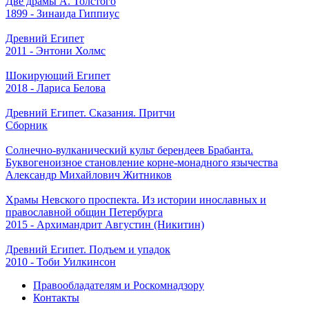
Две драмы А. Толстого
1899 - Зинаида Гиппиус
Древний Египет
2011 - Энтони Холмс
Шокирующий Египет
2018 - Лариса Белова
Древний Египет. Сказания. Притчи
Сборник
Солнечно-вулканический культ берендеев Брабанта.
Буквогеноизное становление корне-монадного язычества
Александр Михайлович Житников
Храмы Невского проспекта. Из истории инославных и
православной общин Петербурга
2015 - Архимандрит Августин (Никитин)
Древний Египет. Подъем и упадок
2010 - Тоби Уилкинсон
Правообладателям и Роскомнадзору
Контакты