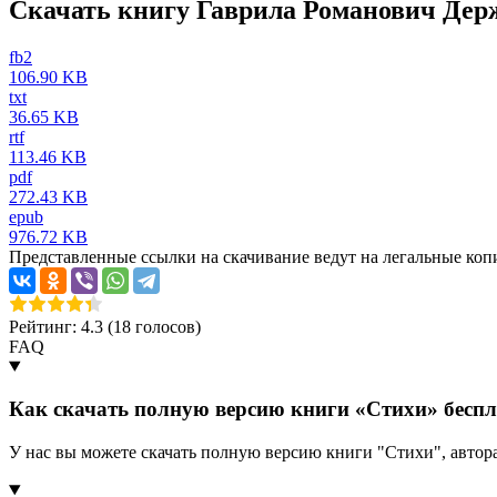
Скачать книгу Гаврила Романович Дер
fb2
106.90 KB
txt
36.65 KB
rtf
113.46 KB
pdf
272.43 KB
epub
976.72 KB
Представленные ссылки на скачивание ведут на легальные коп
Рейтинг: 4.3 (
18
голосов)
FAQ
Как скачать полную версию книги «Стихи» бесп
У нас вы можете скачать полную версию книги "Стихи", авто