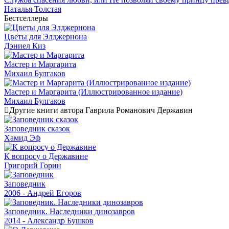
Наталья Толстая
Бестселлеры
Цветы для Элджернона
Дэниел Киз
Мастер и Маргарита
Михаил Булгаков
Мастер и Маргарита (Иллюстрированное издание)
Михаил Булгаков
Другие книги автора Гаврила Романович Державин
Заповедник сказок
Хамид Эф
К вопросу о Державине
Григорий Горин
Заповедник
2006 - Андрей Егоров
Заповедник. Наследники динозавров
2014 - Александр Бушков