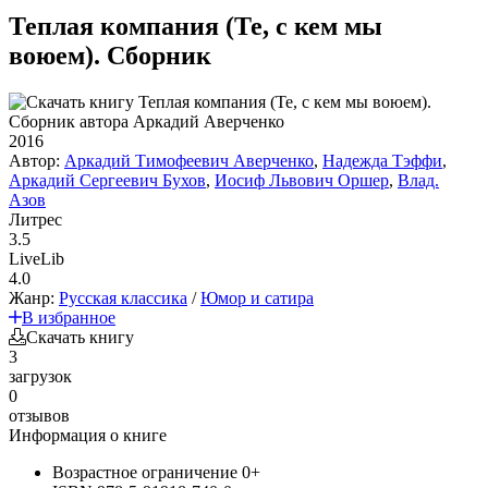
Теплая компания (Те, с кем мы
воюем). Сборник
2016
Автор:
Аркадий Тимофеевич Аверченко
,
Надежда Тэффи
,
Аркадий Сергеевич Бухов
,
Иосиф Львович Оршер
,
Влад.
Азов
Литрес
3.5
LiveLib
4.0
Жанр:
Русская классика
/
Юмор и сатира
В избранное
Скачать книгу
3
загрузок
0
отзывов
Информация о книге
Возрастное ограничение
0+