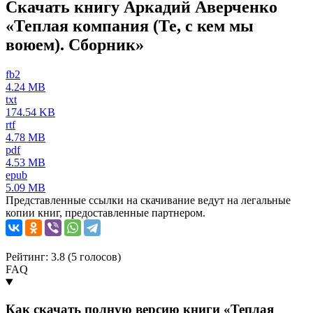
Скачать книгу Аркадий Аверченко
«Теплая компания (Те, с кем мы
воюем). Сборник»
fb2
4.24 MB
txt
174.54 KB
rtf
4.78 MB
pdf
4.53 MB
epub
5.09 MB
Представленные ссылки на скачивание ведут на легальные
копии книг, предоставленные партнером.
Рейтинг: 3.8 (
5
голосов)
FAQ
Как скачать полную версию книги «Теплая