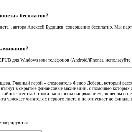
онета» бесплатно?
нета", автора Алексей Будищев, совершенно бесплатно. Мы па
качивания?
EPUB для Windows или телефонов (Android/iPhone), используйт
щева. Главный герой – следователь Федор Деберц, который рас
ыл втянут в скрытые финансовые махинации, с помощью которых 
и тайные агенты. Строки наполнены напряжением, экшеном и н
га увлекает читателя с первого листа и не отпускает до финаль
 модерируются