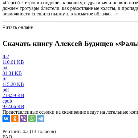
«Сергей Петрович подошел к окошку, вздрагивая и нервно поз
дождем тротуары блестели, как разостланные холсты, и пропада
возможности спешила нырнуть в косматое облачко…»
Читать онлайн
Скачать книгу Алексей Будищев «Фал
fb2
110.61 KB
txt
31.31 KB
rtf
115.20 KB
pdf
213.59 KB
epub
972.66 KB
Представленные ссылки на скачивание ведут на легальные коп
Рейтинг: 4.2 (
13
голосов)
FAQ