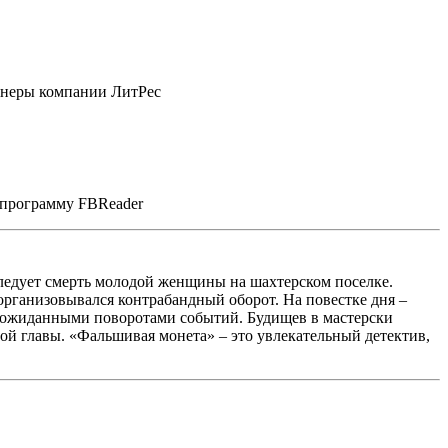
ртнеры компании ЛитРес
е программу FBReader
следует смерть молодой женщины на шахтерском поселке.
организовывался контрабандный оборот. На повестке дня –
еожиданными поворотами событий. Будищев в мастерски
ной главы. «Фальшивая монета» – это увлекательный детектив,