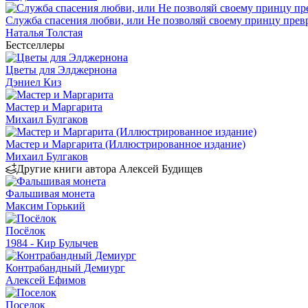
Служба спасения любви, или Не позволяй своему принцу превр
Наталья Толстая
Бестселлеры
Цветы для Элджернона
Дэниел Киз
Мастер и Маргарита
Михаил Булгаков
Мастер и Маргарита (Иллюстрированное издание)
Михаил Булгаков
Другие книги автора Алексей Будищев
Фальшивая монета
Максим Горький
Посёлок
1984 - Кир Булычев
Контрабандный Демиург
Алексей Ефимов
Поселок