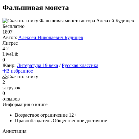
Фальшивая монета
Бесплатно
1897
Автор:
Алексей Николаевич Будищев
Литрес
4.2
LiveLib
0
Жанр:
Литература 19 века
/
Русская классика
В избранное
Скачать книгу
2
загрузок
0
отзывов
Информация о книге
Возрастное ограничение
12+
Правообладатель
Общественное достояние
Аннотация