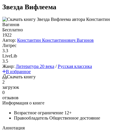
Звезда Вифлеема
Бесплатно
1922
Автор:
Константин Константинович Вагинов
Литрес
3.3
LiveLib
3.5
Жанр:
Литература 20 века
/
Русская классика
В избранное
Скачать книгу
2
загрузок
0
отзывов
Информация о книге
Возрастное ограничение
12+
Правообладатель
Общественное достояние
Аннотация