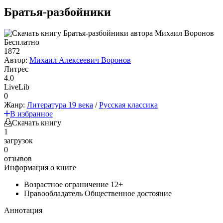
Братья-разбойники
Бесплатно
1872
Автор:
Михаил Алексеевич Воронов
Литрес
4.0
LiveLib
0
Жанр:
Литература 19 века
/
Русская классика
В избранное
Скачать книгу
1
загрузок
0
отзывов
Информация о книге
Возрастное ограничение
12+
Правообладатель
Общественное достояние
Аннотация