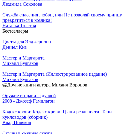
Людмила Соколова
Служба спасения любви, или Не позволяй своему принцу
превратиться в козлика!
Наталья Толстая
Бестселлеры
Цветы для Элджернона
Дэниел Киз
Мастер и Маргарита
Михаил Булгаков
Мастер и Маргарита (Иллюстрированное издание)
Михаил Булгаков
Другие книги автора Михаил Воронов
Оружие и правила дуэлей
2008 - Джозеф Гамильтон
Кодекс крови: Кодекс крови. Грани реальности. Тени
кукловодов (сборник)
Влад Поляков
Скучная, скучная сказка