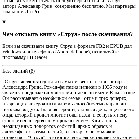
У нас вы можете скачать полную версию книги "Струя",
автора Александр Грин, совершенно бесплатно. Мы партнеры
компании ЛитРес
Чем открыть книгу «Струя» после скачивания?
Если вы скачиваете книгу Струя в формате FB2 и EPUB для
Windows или телефонов (Android/iPhone), используйте
программу FBReader
База знаний (β)
"Струя" является одной из самых известных книг автора
Александра Грина. Роман-фантазия написан в 1935 году и
является продолжением истории о мече по имени Крылатское.
Он рассказывает о необычной семье - отце и трех дочерях,
владеющих невероятным даром - способностью управлять
потоком воздуха. Главная героиня, старшая дочь, ищет своего
отца, который пропал многие годы назад, и ее путь к нему
становится невероятным приключением. Книга полна
неожиданных поворотов событий, ярких образов и
философских размышлений, от которых невозможно
оторваться. "Струя" - это книга, которая заставляет задуматься