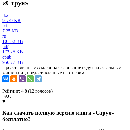
«Струя»
fb2
91.79 KB
txt
7.25 KB
rtf
101.52 KB
pdf
172.25 KB
epub
956.77 KB
Представленные ссылки на скачивание ведут на легальные
копии книг, предоставленные партнером.
Рейтинг: 4.8 (
12
голосов)
FAQ
Как скачать полную версию книги «Струя»
бесплатно?