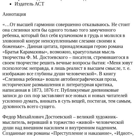
Издатель
АСТ
Аннотация
«…От высшей гармонии совершенно отказываюсь. Не стоит
она слезинки хотя бы одного только того замученного
ребенка, который бил себя кулачонком в грудь и молился в
зловонной конуре неискупленными слезами своими к
боженьке». Данная цитата, принадлежащая герою романа
«Братья Карамазовы», возможно, краеугольная мысль
творчества Ф. М. Достоевского – писателя, стремившегося в
своем творчестве решить вечные вопросы бытия: «Меня зовут
психологом: неправда, я лишь реалист в высшем смысле, т. е.
изображаю все глубины души человеческой». В книгу
«Слезинка ребенка» вошли автобиографическая проза,
исторические размышления и литературная критика,
написанная в 1873, 1876 гг. Публикуемые дневниковые
записи до сих пор заставляют все новых и новых читателей
усиленно думать, вникать в суть вещей, постигая, тем самым,
духовность всего сущего.
Федор Михайлович Достоевский – великий художник-
мыслитель, веривший в торжество «живой» человеческой
души над внешним насилием и внутренним падением.
Созданные им романы «Преступление и наказание», «Идиот»,