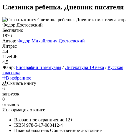
Слезинка ребенка. Дневник писателя
Бесплатно
1876
Автор:
Федор Михайлович Достоевский
Литрес
4.4
LiveLib
4.5
Жанр:
Биографии и мемуары
/
Литература 19 века
/
Русская
классика
В избранное
Скачать книгу
6
загрузок
0
отзывов
Информация о книге
Возрастное ограничение
12+
ISBN
978-5-17-088412-4
Правообладатель
Общественное достояние