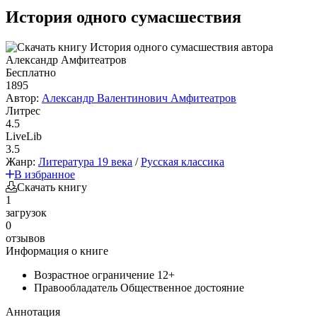
История одного сумасшествия
Бесплатно
1895
Автор:
Александр Валентинович Амфитеатров
Литрес
4.5
LiveLib
3.5
Жанр:
Литература 19 века
/
Русская классика
В избранное
Скачать книгу
1
загрузок
0
отзывов
Информация о книге
Возрастное ограничение
12+
Правообладатель
Общественное достояние
Аннотация