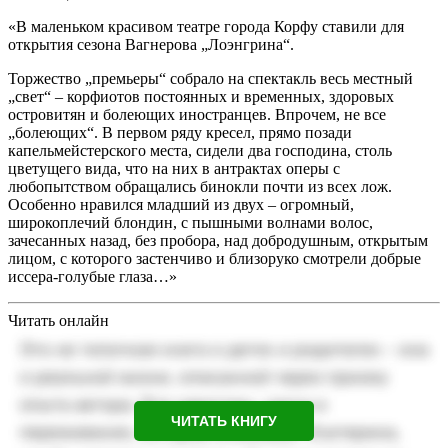
«В маленьком красивом театре города Корфу ставили для
открытия сезона Вагнерова „Лоэнгрина“.
Торжество „премьеры“ собрало на спектакль весь местный
„свет“ – корфиотов постоянных и временных, здоровых
островитян и болеющих иностранцев. Впрочем, не все
„болеющих“. В первом ряду кресел, прямо позади
капельмейстерского места, сидели два господина, столь
цветущего вида, что на них в антрактах оперы с
любопытством обращались бинокли почти из всех лож.
Особенно нравился младший из двух – огромный,
широкоплечий блондин, с пышными волнами волос,
зачесанных назад, без пробора, над добродушным, открытым
лицом, с которого застенчиво и близоруко смотрели добрые
иссера-голубые глаза…»
Читать онлайн
ЧИТАТЬ КНИГУ