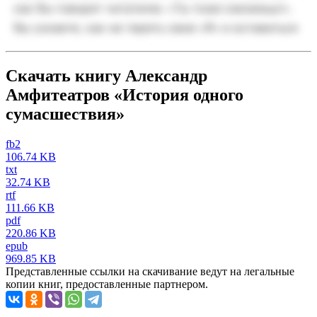
Скачать книгу Александр
Амфитеатров «История одного
сумасшествия»
fb2
106.74 KB
txt
32.74 KB
rtf
111.66 KB
pdf
220.86 KB
epub
969.85 KB
Представленные ссылки на скачивание ведут на легальные
копии книг, предоставленные партнером.