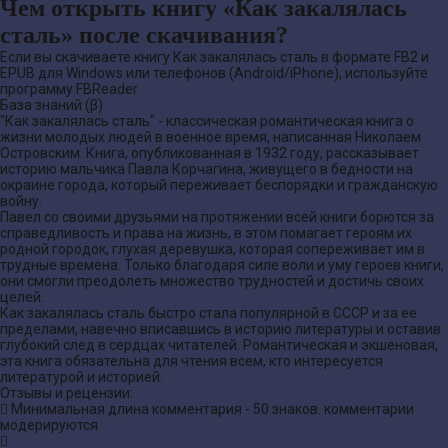
Чем открыть книгу «Как закалялась
сталь» после скачивания?
Если вы скачиваете книгу Как закалялась сталь в формате FB2 и
EPUB для Windows или телефонов (Android/iPhone), используйте
программу FBReader
База знаний (β)
"Как закалялась сталь" - классическая романтическая книга о
жизни молодых людей в военное время, написанная Николаем
Островским. Книга, опубликованная в 1932 году, рассказывает
историю мальчика Павла Корчагина, живущего в бедности на
окраине города, который переживает беспорядки и гражданскую
войну.
Павел со своими друзьями на протяжении всей книги борются за
справедливость и права на жизнь, в этом помагает героям их
родной городок, глухая деревушка, которая сопереживает им в
трудные времена. Только благодаря силе воли и уму героев книги,
они смогли преодолеть множество трудностей и достичь своих
целей.
Как закалялась сталь быстро стала популярной в СССР и за ее
пределами, навечно вписавшись в историю литературы и оставив
глубокий след в сердцах читателей. Романтическая и экшеновая,
эта книга обязательна для чтения всем, кто интересуется
литературой и историей.
Отзывы и рецензии:
Минимальная длина комментария - 50 знаков. комментарии
модерируются