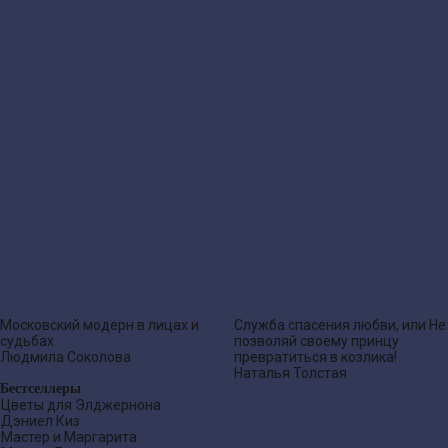
Московский модерн в лицах и
Служба спасения любви, или Не
судьбах
позволяй своему принцу
Людмила Соколова
превратиться в козлика!
Наталья Толстая
Бестселлеры
Цветы для Элджернона
Дэниел Киз
Мастер и Маргарита