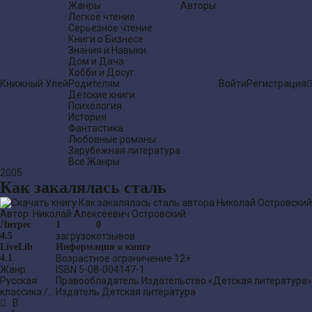
Жанры
Авторы
Легкое чтение
Серьезное чтение
Книги о Бизнесе
Знания и Навыки
Дом и Дача
Хобби и Досуг
Книжный Улей
Родителям
Войти
Регистрация
Детские книги
Психология
История
Фантастика
Любовные романы
Зарубежная литература
Все Жанры
2005
Как закалялась сталь
Автор:
Николай Алексеевич Островский
Литрес
1
0
4.5
загрузок
отзывов
LiveLib
Информация о книге
4.1
Возрастное ограничение
12+
Жанр:
ISBN
5-08-004147-1
Русская
Правообладатель
Издательство «Детская литература»
классика
/
Издатель
Детская литература
Советская
В