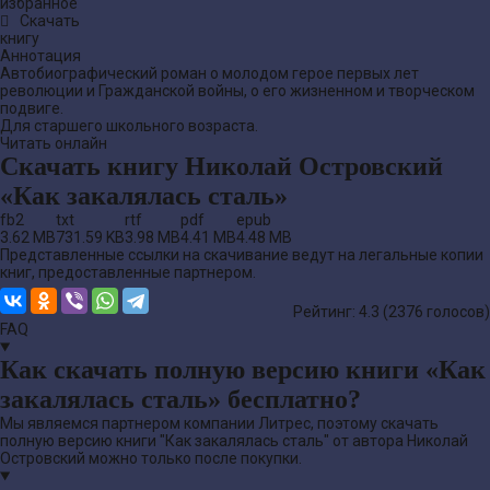
литература
избранное
Скачать
книгу
Аннотация
Автобиографический роман о молодом герое первых лет
революции и Гражданской войны, о его жизненном и творческом
подвиге.
Для старшего школьного возраста.
Читать онлайн
Скачать книгу Николай Островский
«Как закалялась сталь»
fb2
txt
rtf
pdf
epub
3.62 MB
731.59 KB
3.98 MB
4.41 MB
4.48 MB
Представленные ссылки на скачивание ведут на легальные копии
книг, предоставленные партнером.
Рейтинг: 4.3 (
2376
голосов)
FAQ
Как скачать полную версию книги «Как
закалялась сталь» бесплатно?
Мы являемся партнером компании Литрес, поэтому скачать
полную версию книги "Как закалялась сталь" от автора Николай
Островский можно только после покупки.