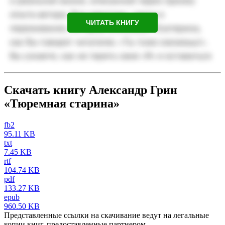
ЧИТАТЬ КНИГУ
Скачать книгу Александр Грин
«Тюремная старина»
fb2
95.11 KB
txt
7.45 KB
rtf
104.74 KB
pdf
133.27 KB
epub
960.50 KB
Представленные ссылки на скачивание ведут на легальные
копии книг, предоставленные партнером.