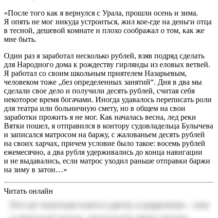
«После того как я вернулся с Урала, прошли осень и зима.
Я опять не мог никуда устроиться, жил кое-где на деньги отца
в тесной, дешевой комнате и плохо соображал о том, как же
мне быть.
Один раз я заработал несколько рублей, взяв подряд сделать
для Народного дома к рождеству гирлянды из еловых ветвей.
Я работал со своим школьным приятелем Назарьевым,
человеком тоже „без определенных занятий“. Дня в два мы
сделали свое дело и получили десять рублей, считая себя
некоторое время богачами. Иногда удавалось переписать роли
для театра или больничную смету, но в общем на свои
заработки прожить я не мог. Как началась весна, лед реки
Вятки пошел, я отправился в контору судовладельца Булычева
и записался матросом на баржу, с жалованьем десять рублей
на своих харчах, причем условие было такое: восемь рублей
ежемесячно, а два рубля удерживались до конца навигации
и не выдавались, если матрос уходил раньше отправки баржи
на зиму в затон…»
Читать онлайн