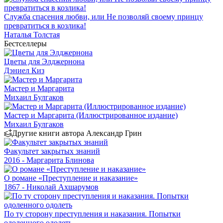
Служба спасения любви, или Не позволяй своему принцу
превратиться в козлика!
Наталья Толстая
Бестселлеры
Цветы для Элджернона
Дэниел Киз
Мастер и Маргарита
Михаил Булгаков
Мастер и Маргарита (Иллюстрированное издание)
Михаил Булгаков
Другие книги автора Александр Грин
Факультет закрытых знаний
2016 - Маргарита Блинова
О романе «Преступление и наказание»
1867 - Николай Ахшарумов
По ту сторону преступления и наказания. Попытки
одоленного одолеть